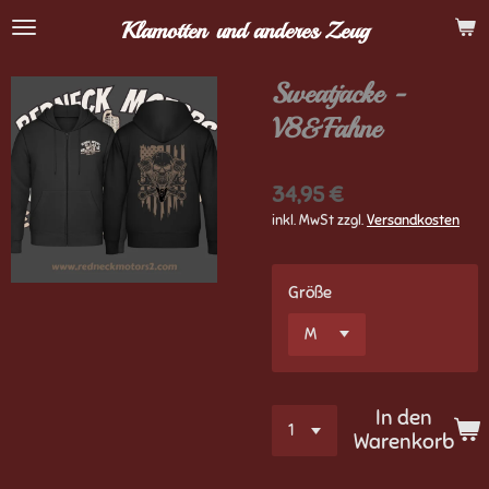
Zum
Klamotten
und anderes Zeug
Hauptinhalt
springen
Sweatjacke -
V8&Fahne
34,95 €
inkl. MwSt zzgl.
Versandkosten
Größe
In den
Warenkorb