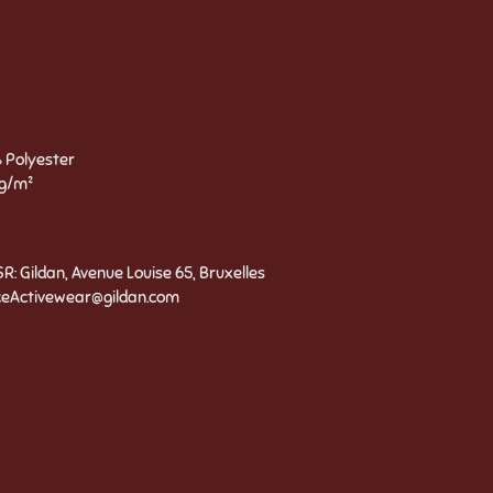
 Polyester
 g/m²
 Gildan, Avenue Louise 65, Bruxelles
ceActivewear@gildan.com