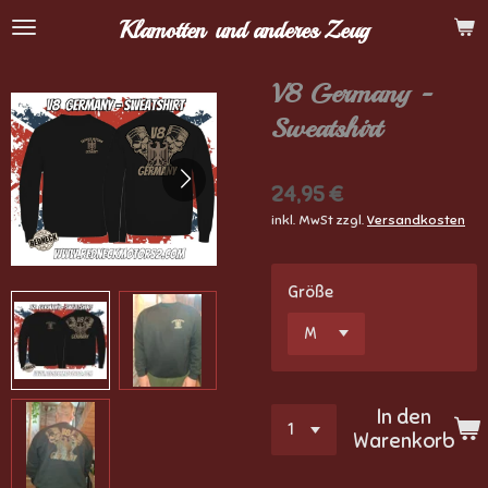
Zum
Klamotten
und anderes Zeug
Hauptinhalt
springen
V8 Germany -
Sweatshirt
24,95 €
inkl. MwSt zzgl.
Versandkosten
Größe
In den
Warenkorb