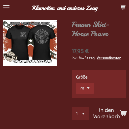
Zum
Klamotten
und anderes Zeug
Hauptinhalt
springen
Frauen Shirt-
Horse Power
17,95 €
inkl. MwSt zzgl.
Versandkosten
Größe
In den
Warenkorb