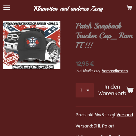
Zum
Klamotten
und anderes Zeug
Hauptinhalt
springen
Patch Snapback
Trucker Cap_ Ram
IT !!!
12,95 €
inkl. MwSt zzgl.
Versandkosten
In den
Warenkorb
Preis inkl. MwSt. zzgl.
Versand
Versand: DHL Paket